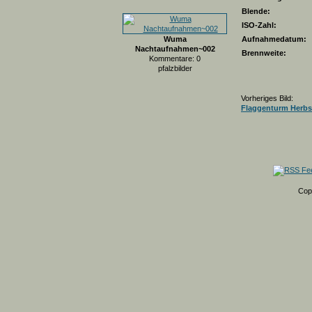
Blende:
ISO-Zahl:
Wuma
Aufnahmedatum:
Nachtaufnahmen~002
Brennweite:
Kommentare: 0
pfalzbilder
Vorheriges Bild:
Flaggenturm Herbs
Cop