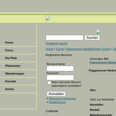
Home
Erweiterte Suche
Home
/
Türme
/
Flaggenturm/ BadDürkheim (224m)
/
16
Fotos
Registrierte Benutzer
Die Pfalz
Vorheriges Bild:
Flaggenturm Herbs
Benutzername:
Pfalzwetter
Flaggenturm Herbs
Passwort:
Wanderungen
Kontakt
Beim nächsten Besuch
automatisch anmelden?
Archiv
Hits:
»
Password vergessen
Infos zur Aufnahme
»
Registrierung
Hersteller:
Modell:
Zufallsbild
Belichtungszeit: