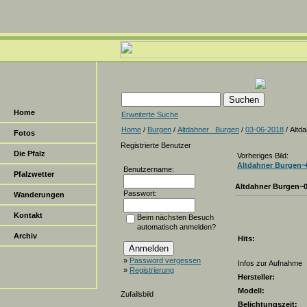
Home
Erweiterte Suche
Home
/
Burgen
/
Altdahner _Burgen
/
03-06-2018
/ Altd
Fotos
Registrierte Benutzer
Die Pfalz
Vorheriges Bild:
Altdahner Burgen~
Benutzername:
Pfalzwetter
Altdahner Burgen~
Passwort:
Wanderungen
Kontakt
Beim nächsten Besuch
automatisch anmelden?
Archiv
Hits:
»
Password vergessen
Infos zur Aufnahme
»
Registrierung
Hersteller:
Modell:
Zufallsbild
Belichtungszeit: