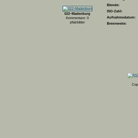
Blende:
ISO-Zahl:
022~Madenburg
Aufnahmedatum:
Kommentare: 0
pfalzbilder
Brennweite:
Cop