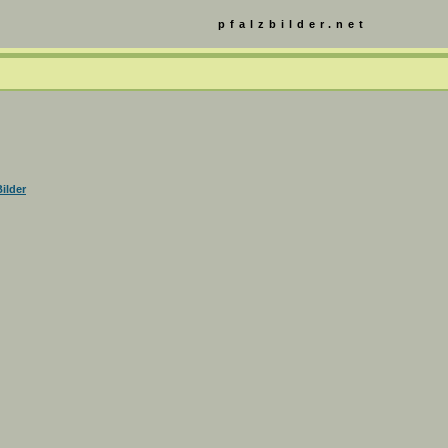
pfalzbilder.net
ilder