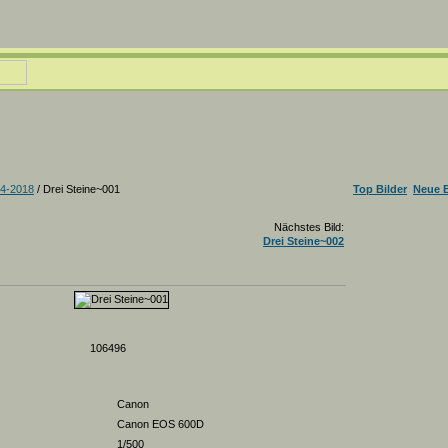
04-2018
/ Drei Steine~001
Top Bilder
Neue B
Nächstes Bild:
Drei Steine~002
106496
Canon
Canon EOS 600D
1/500