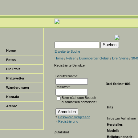
Home
Erweiterte Suche
Home
/
Felsen
/
Busenberger Gebiet
/
Drei Steine
/
30-
Fotos
Registrierte Benutzer
Die Pfalz
Benutzername:
Pfalzwetter
Drei Steine~001
Passwort:
Wanderungen
Kontakt
Beim nächsten Besuch
automatisch anmelden?
Archiv
Hits:
»
Password vergessen
Infos zur Aufnahme
»
Registrierung
Hersteller:
Modell:
Zufallsbild
Belichtungszeit: