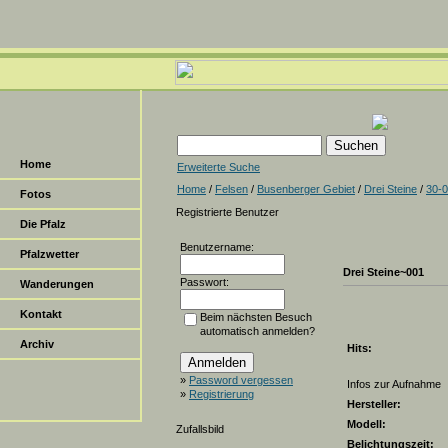
Home
Erweiterte Suche
Home
/
Felsen
/
Busenberger Gebiet
/
Drei Steine
/
30-
Fotos
Registrierte Benutzer
Die Pfalz
Benutzername:
Pfalzwetter
Drei Steine~001
Passwort:
Wanderungen
Kontakt
Beim nächsten Besuch
automatisch anmelden?
Archiv
Hits:
»
Password vergessen
Infos zur Aufnahme
»
Registrierung
Hersteller:
Modell:
Zufallsbild
Belichtungszeit: