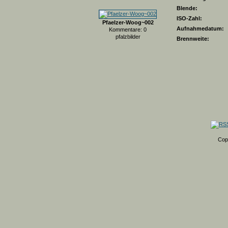
Blende:
ISO-Zahl:
Pfaelzer-Woog~002
Aufnahmedatum:
Kommentare: 0
pfalzbilder
Brennweite:
Cop