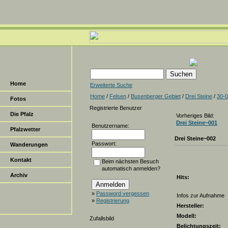
Home
Erweiterte Suche
Home
/
Felsen
/
Busenberger Gebiet
/
Drei Steine
/
30-
Fotos
Registrierte Benutzer
Die Pfalz
Vorheriges Bild:
Drei Steine~001
Benutzername:
Pfalzwetter
Drei Steine~002
Passwort:
Wanderungen
Kontakt
Beim nächsten Besuch
automatisch anmelden?
Archiv
Hits:
»
Password vergessen
Infos zur Aufnahme
»
Registrierung
Hersteller:
Modell:
Zufallsbild
Belichtungszeit: