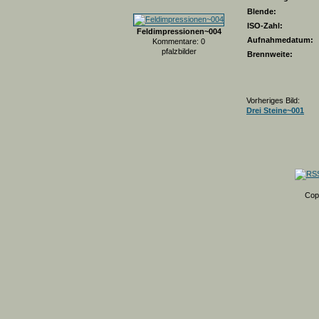
Blende:
ISO-Zahl:
Feldimpressionen~004
Aufnahmedatum:
Kommentare: 0
pfalzbilder
Brennweite:
Vorheriges Bild:
Drei Steine~001
Cop