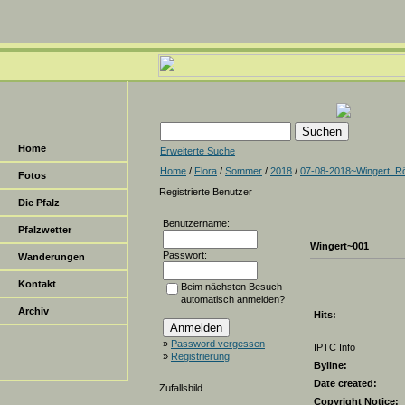
Home
Erweiterte Suche
Home
/
Flora
/
Sommer
/
2018
/
07-08-2018~Wingert_R
Fotos
Registrierte Benutzer
Die Pfalz
Benutzername:
Pfalzwetter
Wingert~001
Passwort:
Wanderungen
Kontakt
Beim nächsten Besuch
automatisch anmelden?
Archiv
Hits:
»
Password vergessen
IPTC Info
»
Registrierung
Byline:
Date created:
Zufallsbild
Copyright Notice: