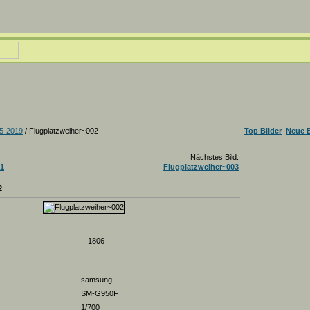
5-2019
/ Flugplatzweiher~002
Top Bilder
Neue B
Nächstes Bild:
01
Flugplatzweiher~003
2
1806
samsung
SM-G950F
1/700