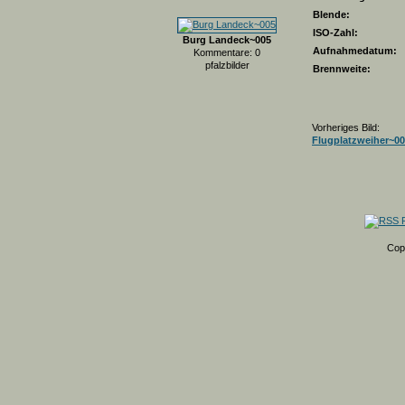
Blende:
ISO-Zahl:
Burg Landeck~005
Aufnahmedatum:
Kommentare: 0
pfalzbilder
Brennweite:
Vorheriges Bild:
Flugplatzweiher~0
Cop