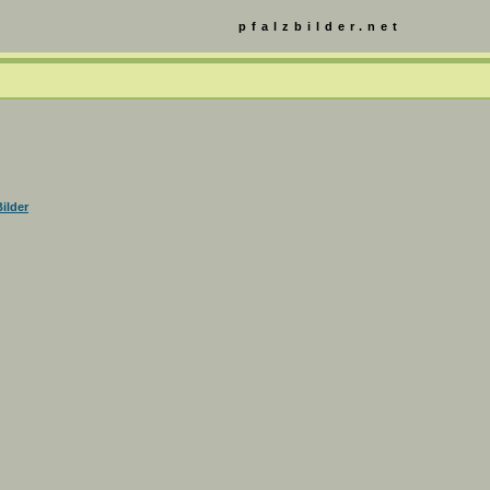
pfalzbilder.net
ilder