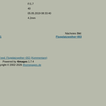
F/1.7
40
05.05.2019 08:33:40
4.2mm
Nächstes Bild:
01
Flugplatzweiher~003
Powered by
4images
1.7.4
yright © 2002-2026
4homepages.de