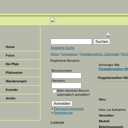
Home
Erweiterte Suche
Home
/
Gewaesser
/
Flugplatzweiher/_Dannstadt
/
05-0
Fotos
Registrierte Benutzer
Die Pfalz
Vorheriges Bild:
Flugplatzweiher~0
Benutzername:
Pfalzwetter
Flugplatzweiher~00
Passwort:
Wanderungen
Kontakt
Beim nächsten Besuch
automatisch anmelden?
Archiv
Hits:
»
Password vergessen
Infos zur Aufnahme
»
Registrierung
Hersteller:
Modell:
Zufallsbild
Belichtungszeit: