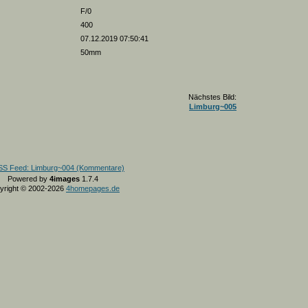
F/0
400
07.12.2019 07:50:41
50mm
Nächstes Bild:
Limburg~005
Powered by
4images
1.7.4
yright © 2002-2026
4homepages.de