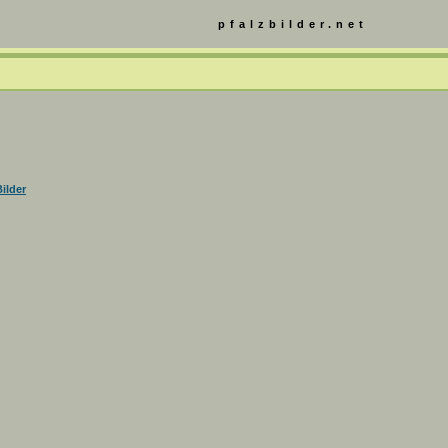
pfalzbilder.net
ilder