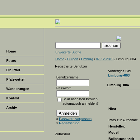
Home
Erweiterte Suche
Home
/
Burgen
/
Limburg
/
07-12-2019
/ Limburg~004
Fotos
Registrierte Benutzer
Die Pfalz
Vorheriges Bild:
Limburg~003
Benutzername:
Pfalzwetter
Limburg~004
Passwort:
Wanderungen
Kontakt
Beim nächsten Besuch
automatisch anmelden?
Archiv
Hits:
»
Password vergessen
Infos zur Aufnahme
»
Registrierung
Hersteller:
Modell:
Zufallsbild
Belichtungszeit: