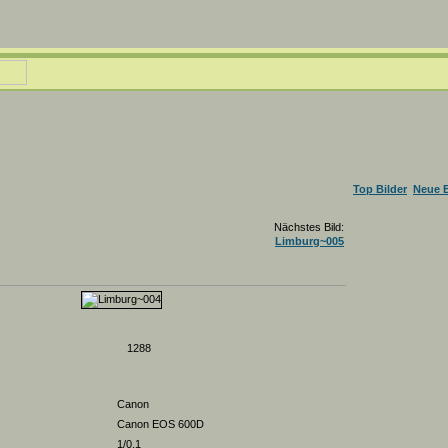
Top Bilder
Neue B
Nächstes Bild:
Limburg~005
1288
Canon
Canon EOS 600D
1/0.1