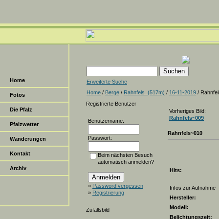
Home
Erweiterte Suche
Home
/
Berge
/
Rahnfels_(517m)
/
16-11-2019
/ Rahnfe
Fotos
Registrierte Benutzer
Die Pfalz
Vorheriges Bild:
Rahnfels~009
Benutzername:
Pfalzwetter
Rahnfels~010
Passwort:
Wanderungen
Kontakt
Beim nächsten Besuch
automatisch anmelden?
Archiv
Hits:
»
Password vergessen
Infos zur Aufnahme
»
Registrierung
Hersteller:
Modell:
Zufallsbild
Belichtungszeit: