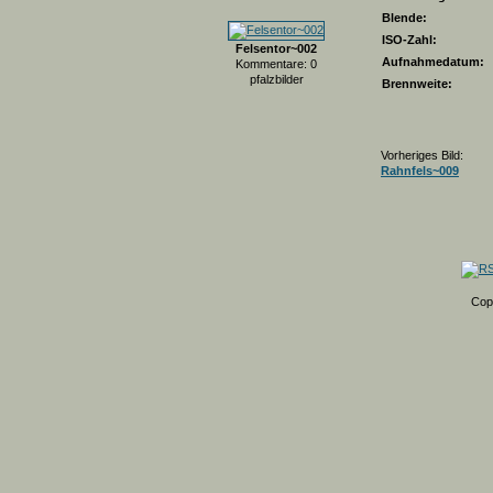
Blende:
ISO-Zahl:
Felsentor~002
Aufnahmedatum:
Kommentare: 0
pfalzbilder
Brennweite:
Vorheriges Bild:
Rahnfels~009
Cop