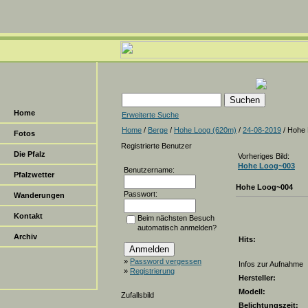
Home
Erweiterte Suche
Home
/
Berge
/
Hohe Loog (620m)
/
24-08-2019
/ Hohe
Fotos
Registrierte Benutzer
Die Pfalz
Vorheriges Bild:
Hohe Loog~003
Benutzername:
Pfalzwetter
Hohe Loog~004
Passwort:
Wanderungen
Kontakt
Beim nächsten Besuch
automatisch anmelden?
Archiv
Hits:
»
Password vergessen
Infos zur Aufnahme
»
Registrierung
Hersteller:
Modell:
Zufallsbild
Belichtungszeit: