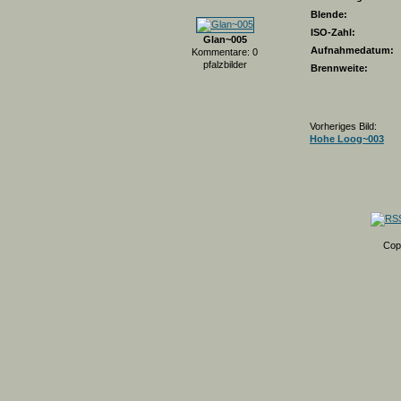
Blende:
ISO-Zahl:
Glan~005
Aufnahmedatum:
Kommentare: 0
pfalzbilder
Brennweite:
Vorheriges Bild:
Hohe Loog~003
Cop