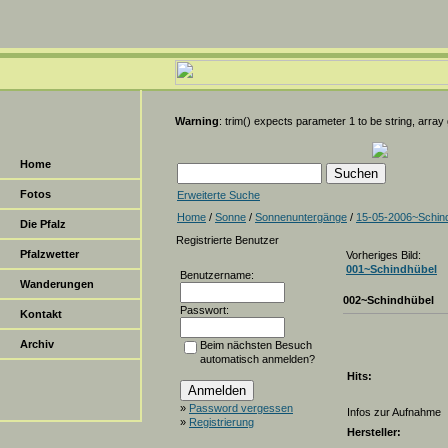
Warning
: trim() expects parameter 1 to be string, array
Home
Fotos
Erweiterte Suche
Home
/
Sonne
/
Sonnenuntergänge
/
15-05-2006~Schin
Die Pfalz
Registrierte Benutzer
Pfalzwetter
Vorheriges Bild:
001~Schindhübel
Benutzername:
Wanderungen
002~Schindhübel
Passwort:
Kontakt
Archiv
Beim nächsten Besuch
automatisch anmelden?
Hits:
»
Password vergessen
Infos zur Aufnahme
»
Registrierung
Hersteller: