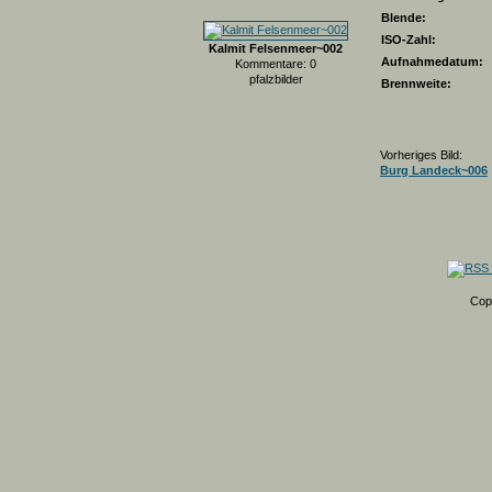
Blende:
ISO-Zahl:
Kalmit Felsenmeer~002
Aufnahmedatum:
Kommentare: 0
pfalzbilder
Brennweite:
Vorheriges Bild:
Burg Landeck~006
Cop