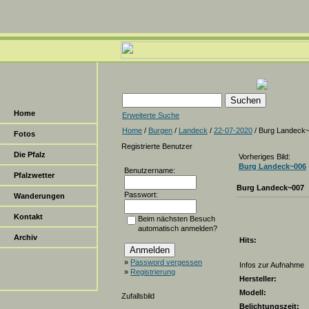
Home
Erweiterte Suche
Home
/
Burgen
/
Landeck
/
22-07-2020
/ Burg Landeck
Fotos
Registrierte Benutzer
Die Pfalz
Vorheriges Bild:
Burg Landeck~006
Benutzername:
Pfalzwetter
Burg Landeck~007
Passwort:
Wanderungen
Kontakt
Beim nächsten Besuch
automatisch anmelden?
Archiv
Hits:
»
Password vergessen
Infos zur Aufnahme
»
Registrierung
Hersteller:
Modell:
Zufallsbild
Belichtungszeit: