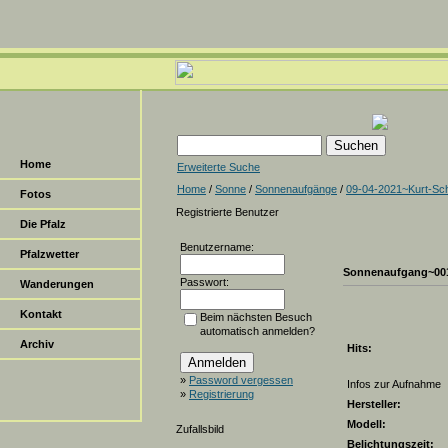
Home
Erweiterte Suche
Home
/
Sonne
/
Sonnenaufgänge
/
09-04-2021~Kurt-Sc
Fotos
Registrierte Benutzer
Die Pfalz
Benutzername:
Pfalzwetter
Sonnenaufgang~00
Passwort:
Wanderungen
Kontakt
Beim nächsten Besuch
automatisch anmelden?
Archiv
Hits:
»
Password vergessen
Infos zur Aufnahme
»
Registrierung
Hersteller:
Modell:
Zufallsbild
Belichtungszeit: