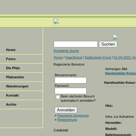
Home
Erweiterte Suche
Home
/
Haardtrand
/
Deidesheim-Forst
/
01-04-2021~Ha
Fotos
Registrierte Benutzer
Die Pfalz
Vorheriges Bild:
Haneboehler-Kreuz
Benutzername:
Pfalzwetter
Haneboehler-Kreuz
Passwort:
Wanderungen
Kontakt
Beim nächsten Besuch
automatisch anmelden?
Archiv
Hits:
»
Password vergessen
Infos zur Aufnahme
»
Registrierung
Hersteller:
Modell:
Zufallsbild
Belichtungszeit: