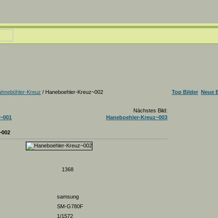
hneböhler-Kreuz
/ Haneboehler-Kreuz~002
Top Bilder
Neue B
Nächstes Bild:
~001
Haneboehler-Kreuz~003
~002
1368
samsung
SM-G780F
1/1572