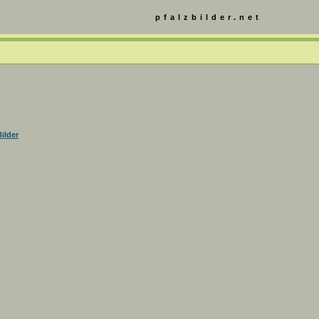
pfalzbilder.net
ilder