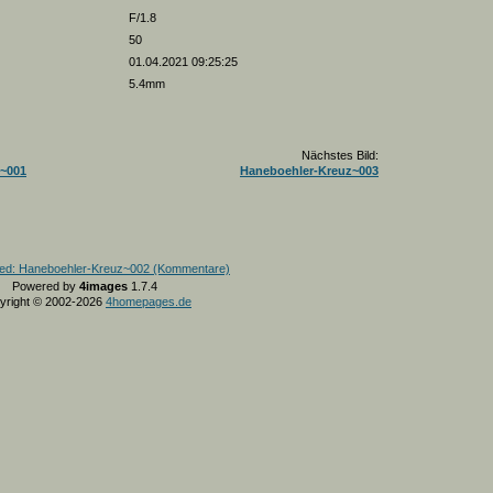
F/1.8
50
01.04.2021 09:25:25
5.4mm
Nächstes Bild:
~001
Haneboehler-Kreuz~003
Powered by
4images
1.7.4
yright © 2002-2026
4homepages.de