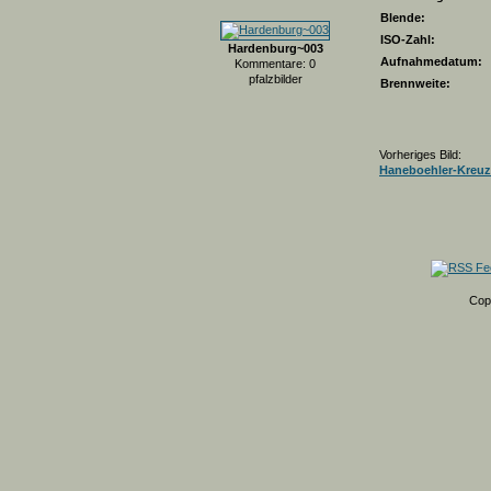
Blende:
ISO-Zahl:
Hardenburg~003
Aufnahmedatum:
Kommentare: 0
pfalzbilder
Brennweite:
Vorheriges Bild:
Haneboehler-Kreuz
Cop