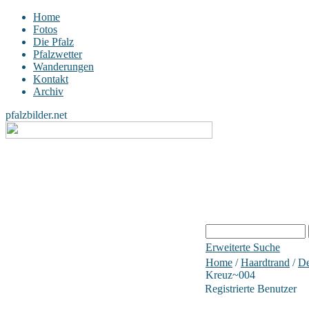
Home
Fotos
Die Pfalz
Pfalzwetter
Wanderungen
Kontakt
Archiv
pfalzbilder.net
Erweiterte Suche
Home
/
Haardtrand
/
De
Kreuz~004
Registrierte Benutzer