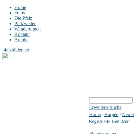
Home
Fotos
Die Pfalz
Pfalzwetter
Wanderungen
Kontakt
Archiv
pfalzbilder.net
Erweiterte Suche
Home
/
Burgen
/
Neu S
Registrierte Benutzer
Benutzername: