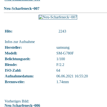
Neu-Scharfeneck~007
Hits:
2243
Infos zur Aufnahme
Hersteller:
samsung
Modell:
SM-G780F
Belichtungszeit:
1/100
Blende:
F/2.2
ISO-Zahl:
64
Aufnahmedatum:
06.06.2021 16:55:20
Brennweite:
1.74mm
Vorheriges Bild:
Neu-Scharfeneck~006