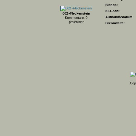
Blende:
ISO-Zahl:
002~Fleckenstein
Aufnahmedatum:
Kommentare: 0
pfalzbilder
Brennweite:
Cop