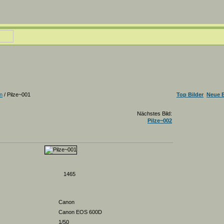
n
/ Pilze~001
Top Bilder
Neue B
Nächstes Bild:
Pilze~002
1465
Canon
Canon EOS 600D
1/50