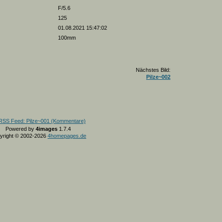
F/5.6
125
01.08.2021 15:47:02
100mm
Nächstes Bild:
Pilze~002
Powered by
4images
1.7.4
yright © 2002-2026
4homepages.de