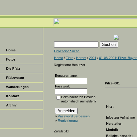
Home
Erweiterte Suche
Home
/
Flora
/
Herbst
/
2021
/
01-08-2021~Pilze/_Bayer
Fotos
Registrierte Benutzer
Die Pfalz
Benutzername:
Pfalzwetter
Pilze~001
Passwort:
Wanderungen
Kontakt
Beim nächsten Besuch
automatisch anmelden?
Archiv
Hits:
»
Password vergessen
Infos zur Aufnahme
»
Registrierung
Hersteller:
Modell:
Zufallsbild
Belichtungszeit: