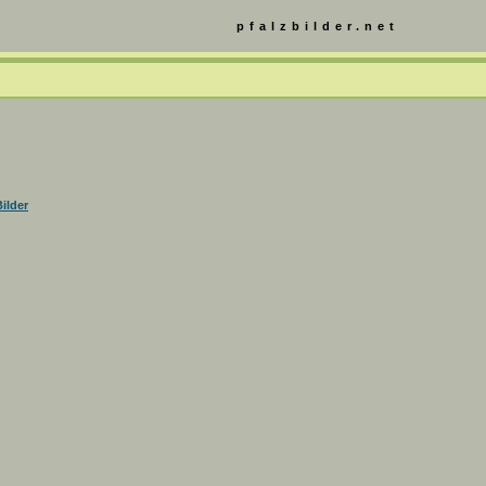
pfalzbilder.net
ilder