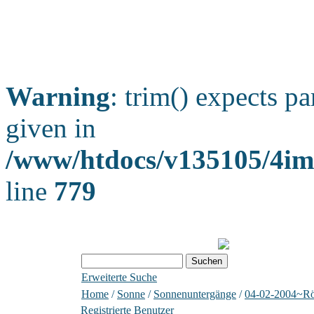
Warning
: trim() expects pa
given in
/www/htdocs/v135105/4ima
line
779
Erweiterte Suche
Home
/
Sonne
/
Sonnenuntergänge
/
04-02-2004~Rö
Registrierte Benutzer