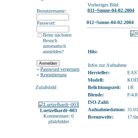
Vorheriges Bild:
011~Sonne-04-02-2004
Benutzername:
012~Sonne-04-02-2004
Passwort:
Beim nächsten
Besuch
automatisch
anmelden?
Hits:
Infos zur Aufnahme
»
Password vergessen
Hersteller:
EAS
»
Registrierung
Modell:
KOD
Zufallsbild
Belichtungszeit:
1/8
Blende:
F/4.8
ISO-Zahl:
Aufnahmedatum:
31.01
Luetzelhardt~003
Kommentare: 0
Brennweite:
17.6
pfalzbilder