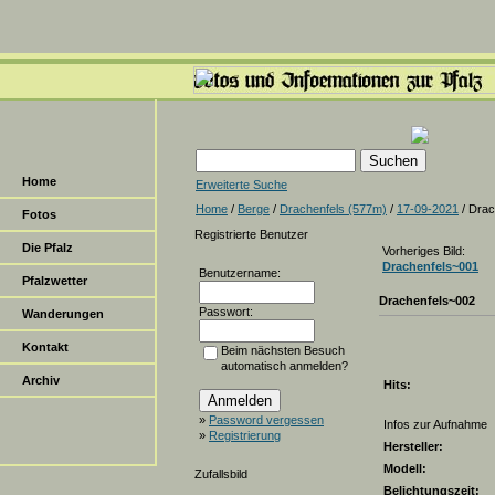
Home
Erweiterte Suche
Home
/
Berge
/
Drachenfels (577m)
/
17-09-2021
/ Drac
Fotos
Registrierte Benutzer
Die Pfalz
Vorheriges Bild:
Drachenfels~001
Benutzername:
Pfalzwetter
Drachenfels~002
Passwort:
Wanderungen
Kontakt
Beim nächsten Besuch
automatisch anmelden?
Archiv
Hits:
»
Password vergessen
Infos zur Aufnahme
»
Registrierung
Hersteller:
Modell:
Zufallsbild
Belichtungszeit: