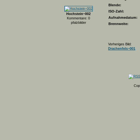
Blende:
ISO-Zahl:
Hochstein~002
Aufnahmedatum:
Kommentare: 0
pfalzbilder
Brennweite:
Vorheriges Bild:
Drachenfels~001
Cop