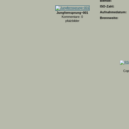
Blende:
ISO-Zahl:
Aufnahmedatum:
Jungfernsprung~001
Kommentare: 0
Brennweite:
pfalzbilder
Cop