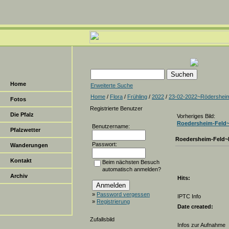
Home
Erweiterte Suche
Home
/
Flora
/
Frühling
/
2022
/
23-02-2022~Rödershei
Fotos
Registrierte Benutzer
Die Pfalz
Vorheriges Bild:
Roedersheim-Feld~
Benutzername:
Pfalzwetter
Roedersheim-Feld~
Passwort:
Wanderungen
Kontakt
Beim nächsten Besuch
automatisch anmelden?
Archiv
Hits:
»
Password vergessen
IPTC Info
»
Registrierung
Date created:
Zufallsbild
Infos zur Aufnahme