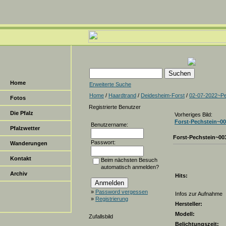
Home
Erweiterte Suche
Home
/
Haardtrand
/
Deidesheim-Forst
/
02-07-2022~Pe
Fotos
Registrierte Benutzer
Die Pfalz
Vorheriges Bild:
Forst-Pechstein~0
Benutzername:
Pfalzwetter
Forst-Pechstein~00
Passwort:
Wanderungen
Kontakt
Beim nächsten Besuch
automatisch anmelden?
Archiv
Hits:
»
Password vergessen
Infos zur Aufnahme
»
Registrierung
Hersteller:
Modell:
Zufallsbild
Belichtungszeit: