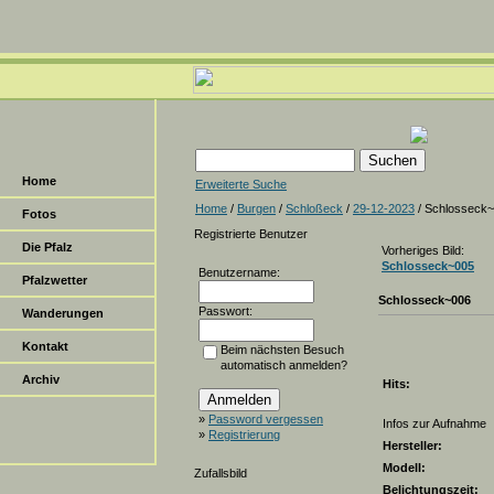
Home
Erweiterte Suche
Home
/
Burgen
/
Schloßeck
/
29-12-2023
/ Schlosseck
Fotos
Registrierte Benutzer
Die Pfalz
Vorheriges Bild:
Schlosseck~005
Benutzername:
Pfalzwetter
Schlosseck~006
Passwort:
Wanderungen
Kontakt
Beim nächsten Besuch
automatisch anmelden?
Archiv
Hits:
»
Password vergessen
Infos zur Aufnahme
»
Registrierung
Hersteller:
Modell:
Zufallsbild
Belichtungszeit: