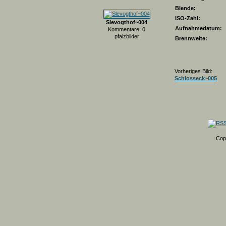
Blende:
ISO-Zahl:
Slevogthof~004
Aufnahmedatum:
Kommentare: 0
pfalzbilder
Brennweite:
Vorheriges Bild:
Schlosseck~005
Cop