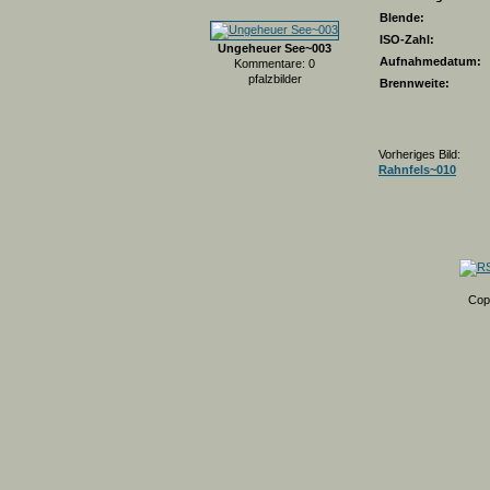
Blende:
ISO-Zahl:
Ungeheuer See~003
Aufnahmedatum:
Kommentare: 0
pfalzbilder
Brennweite:
Vorheriges Bild:
Rahnfels~010
Cop