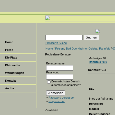
Home
Erweiterte Suche
Home
/
Felsen
/
Bad Duerkheimer Gebiet
/
Rahnfels
/
0
Fotos
Registrierte Benutzer
Die Pfalz
Vorheriges Bild:
Rahnfels~010
Benutzername:
Pfalzwetter
Rahnfels~011
Passwort:
Wanderungen
Kontakt
Beim nächsten Besuch
automatisch anmelden?
Archiv
Hits:
»
Password vergessen
Infos zur Aufnahme
»
Registrierung
Hersteller:
Modell:
Zufallsbild
Belichtungszeit: