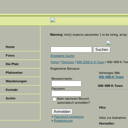
Warning
: trim() expects parameter 1 to be string, array
Home
Fotos
Erweiterte Suche
Home
/
Diverses
/
WM 2006 in K-Town
/ 006~WM K-To
Die Pfalz
Registrierte Benutzer
Pfalzwetter
Vorheriges Bild:
005~WM K-Town
Benutzername:
Wanderungen
006~WM K-Town
Passwort:
Kontakt
Archiv
Beim nächsten Besuch
automatisch anmelden?
Hits:
»
Password vergessen
Infos zur Aufnahme
»
Registrierung
Hersteller: