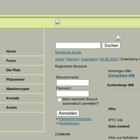
Home
Erweiterte Suche
Home
/
Burgen
/
Gutenberg
/
05-08-2023
/ Guttenberg~
Fotos
Registrierte Benutzer
Die Pfalz
Vorheriges Bild:
Guttenberg~005
Benutzername:
Pfalzwetter
Guttenberg~006
Passwort:
Wanderungen
Kontakt
Beim nächsten Besuch
automatisch anmelden?
Archiv
Hits:
»
Password vergessen
IPTC Info
»
Registrierung
Date created:
Zufallsbild
Infos zur Aufnahme