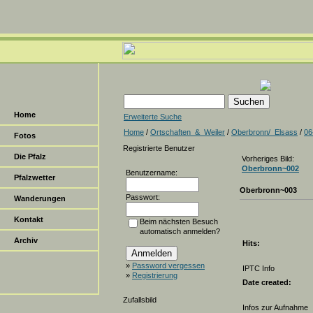
Home
Erweiterte Suche
Home
/
Ortschaften_&_Weiler
/
Oberbronn/_Elsass
/
06
Fotos
Registrierte Benutzer
Die Pfalz
Vorheriges Bild:
Oberbronn~002
Benutzername:
Pfalzwetter
Oberbronn~003
Passwort:
Wanderungen
Kontakt
Beim nächsten Besuch
automatisch anmelden?
Archiv
Hits:
»
Password vergessen
IPTC Info
»
Registrierung
Date created:
Zufallsbild
Infos zur Aufnahme