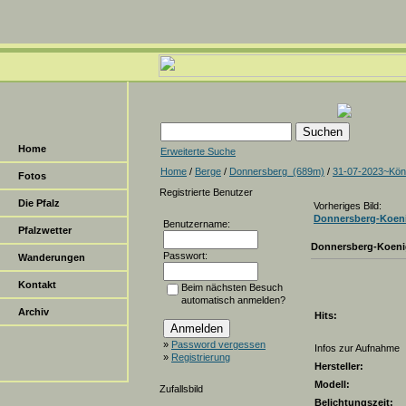
Home
Erweiterte Suche
Home
/
Berge
/
Donnersberg_(689m)
/
31-07-2023~Köni
Fotos
Registrierte Benutzer
Die Pfalz
Vorheriges Bild:
Donnersberg-Koeni
Benutzername:
Pfalzwetter
Donnersberg-Koeni
Passwort:
Wanderungen
Kontakt
Beim nächsten Besuch
automatisch anmelden?
Archiv
Hits:
»
Password vergessen
Infos zur Aufnahme
»
Registrierung
Hersteller:
Modell:
Zufallsbild
Belichtungszeit: