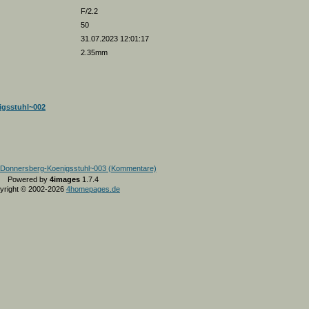
F/2.2
50
31.07.2023 12:01:17
2.35mm
gsstuhl~002
Powered by
4images
1.7.4
yright © 2002-2026
4homepages.de