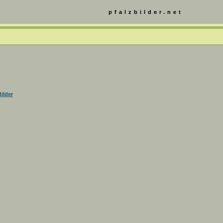
pfalzbilder.net
ilder