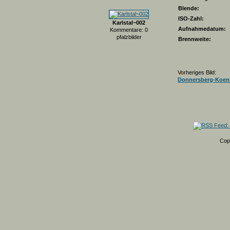
Blende:
ISO-Zahl:
Karlstal~002
Aufnahmedatum:
Kommentare: 0
pfalzbilder
Brennweite:
Vorheriges Bild:
Donnersberg-Koeni
Cop