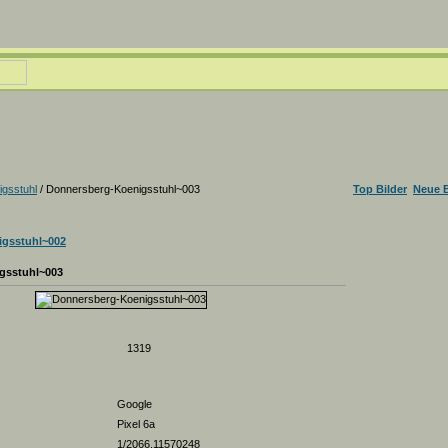
gsstuhl
/ Donnersberg-Koenigsstuhl~003
Top Bilder
Neue B
gsstuhl~002
gsstuhl~003
1319
Google
Pixel 6a
1/2066.11570248