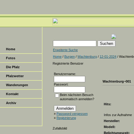
Home
Erweiterte Suche
Home
/
Burgen
/
Wachtenburg
/
12-01-2024
/ Wachtenb
Fotos
Registrierte Benutzer
Die Pfalz
Benutzername:
Pfalzwetter
Wachtenburg~001
Passwort:
Wanderungen
Kontakt
Beim nächsten Besuch
automatisch anmelden?
Archiv
Hits:
»
Password vergessen
Infos zur Aufnahme
»
Registrierung
Hersteller:
Modell:
Zufallsbild
Belichtungszeit: