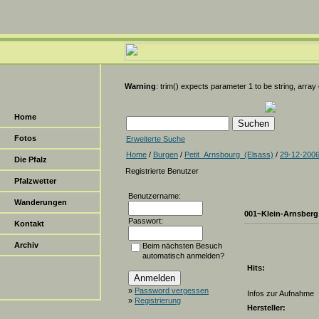
Warning
: trim() expects parameter 1 to be string, array
Home
Fotos
Erweiterte Suche
Home
/
Burgen
/
Petit_Arnsbourg_(Elsass)
/
29-12-200
Die Pfalz
Registrierte Benutzer
Pfalzwetter
Benutzername:
Wanderungen
001~Klein-Arnsberg
Passwort:
Kontakt
Archiv
Beim nächsten Besuch
automatisch anmelden?
Hits:
»
Password vergessen
Infos zur Aufnahme
»
Registrierung
Hersteller: