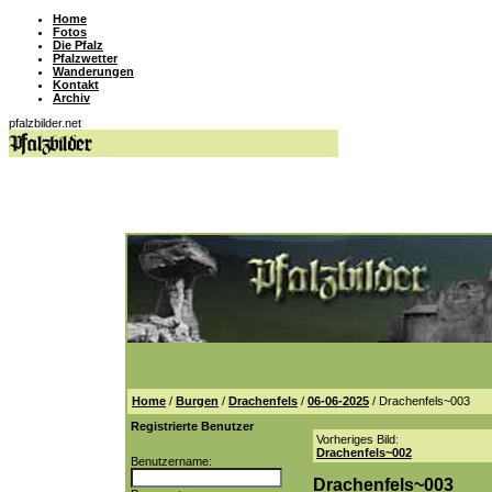
Home
Fotos
Die Pfalz
Pfalzwetter
Wanderungen
Kontakt
Archiv
pfalzbilder.net
Home
/
Burgen
/
Drachenfels
/
06-06-2025
/ Drachenfels~003
Registrierte Benutzer
Vorheriges Bild:
Drachenfels~002
Benutzername:
Drachenfels~003