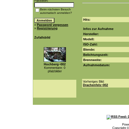
Passwort:
Beim nächsten Besuch
automatisch anmelden?
Hits:
»
Password vergessen
»
Registrierung
Infos zur Aufnahme
Hersteller:
Zufallsbild
Modell:
ISO-Zahl:
Blende:
Belichtungszeit:
Brennweite:
Hochberg~002
Aufnahmedatum:
Kommentare: 0
pfalzbilder
Vorheriges Bild:
Drachenfels~002
Pow
Copyright 