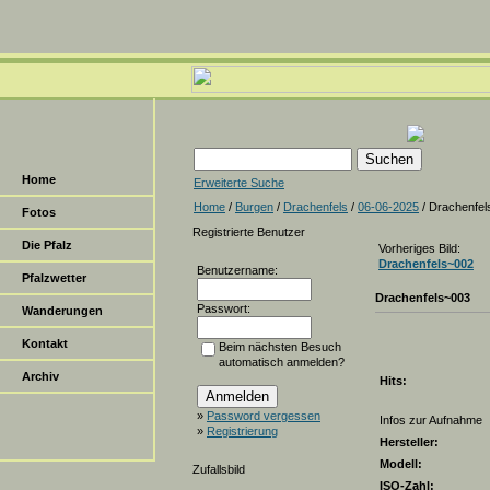
Home
Erweiterte Suche
Home
/
Burgen
/
Drachenfels
/
06-06-2025
/ Drachenfel
Fotos
Registrierte Benutzer
Die Pfalz
Vorheriges Bild:
Drachenfels~002
Benutzername:
Pfalzwetter
Drachenfels~003
Passwort:
Wanderungen
Kontakt
Beim nächsten Besuch
automatisch anmelden?
Archiv
Hits:
»
Password vergessen
Infos zur Aufnahme
»
Registrierung
Hersteller:
Modell:
Zufallsbild
ISO-Zahl: