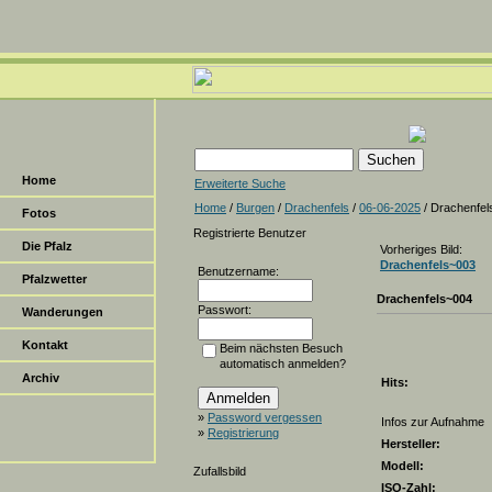
Home
Erweiterte Suche
Home
/
Burgen
/
Drachenfels
/
06-06-2025
/ Drachenfel
Fotos
Registrierte Benutzer
Die Pfalz
Vorheriges Bild:
Drachenfels~003
Benutzername:
Pfalzwetter
Drachenfels~004
Passwort:
Wanderungen
Kontakt
Beim nächsten Besuch
automatisch anmelden?
Archiv
Hits:
»
Password vergessen
Infos zur Aufnahme
»
Registrierung
Hersteller:
Modell:
Zufallsbild
ISO-Zahl: