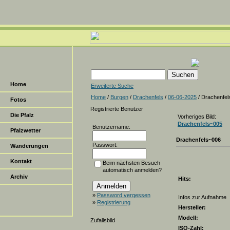
Home
Erweiterte Suche
Home
/
Burgen
/
Drachenfels
/
06-06-2025
/ Drachenfel
Fotos
Registrierte Benutzer
Die Pfalz
Vorheriges Bild:
Drachenfels~005
Benutzername:
Pfalzwetter
Drachenfels~006
Passwort:
Wanderungen
Kontakt
Beim nächsten Besuch
automatisch anmelden?
Archiv
Hits:
»
Password vergessen
Infos zur Aufnahme
»
Registrierung
Hersteller:
Modell:
Zufallsbild
ISO-Zahl: