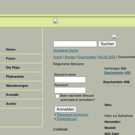
Home
Erweiterte Suche
Home
/
Burgen
/
Drachenfels
/
06-06-2025
/ Drachenfel
Fotos
Registrierte Benutzer
Die Pfalz
Vorheriges Bild:
Drachenfels~005
Benutzername:
Pfalzwetter
Drachenfels~006
Passwort:
Wanderungen
Kontakt
Beim nächsten Besuch
automatisch anmelden?
Archiv
Hits:
»
Password vergessen
Infos zur Aufnahme
»
Registrierung
Hersteller:
Modell:
Zufallsbild
ISO-Zahl: