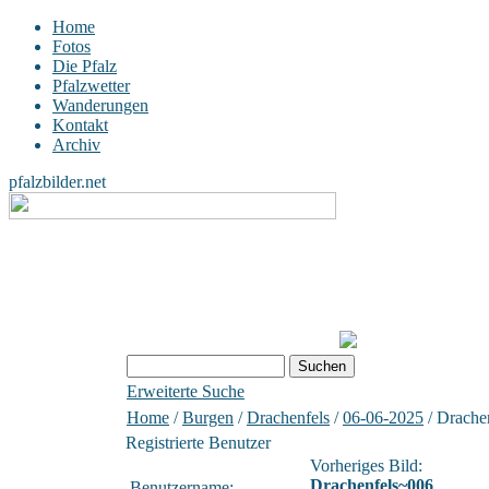
Home
Fotos
Die Pfalz
Pfalzwetter
Wanderungen
Kontakt
Archiv
pfalzbilder.net
Erweiterte Suche
Home
/
Burgen
/
Drachenfels
/
06-06-2025
/ Drache
Registrierte Benutzer
Vorheriges Bild:
Drachenfels~006
Benutzername: