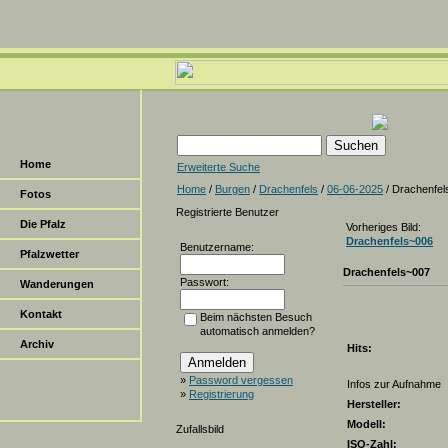
Home
Erweiterte Suche
Home
/
Burgen
/
Drachenfels
/
06-06-2025
/ Drachenfel
Fotos
Registrierte Benutzer
Die Pfalz
Vorheriges Bild:
Drachenfels~006
Benutzername:
Pfalzwetter
Drachenfels~007
Passwort:
Wanderungen
Kontakt
Beim nächsten Besuch
automatisch anmelden?
Archiv
Hits:
»
Password vergessen
Infos zur Aufnahme
»
Registrierung
Hersteller:
Modell:
Zufallsbild
ISO-Zahl: