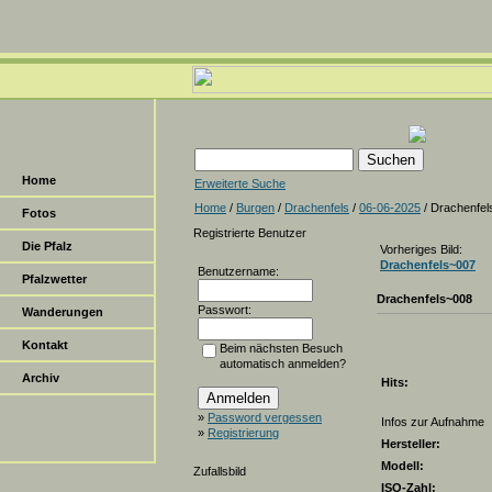
Home
Erweiterte Suche
Home
/
Burgen
/
Drachenfels
/
06-06-2025
/ Drachenfel
Fotos
Registrierte Benutzer
Die Pfalz
Vorheriges Bild:
Drachenfels~007
Benutzername:
Pfalzwetter
Drachenfels~008
Passwort:
Wanderungen
Kontakt
Beim nächsten Besuch
automatisch anmelden?
Archiv
Hits:
»
Password vergessen
Infos zur Aufnahme
»
Registrierung
Hersteller:
Modell:
Zufallsbild
ISO-Zahl: