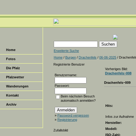
Home
Erweiterte Suche
Home
/
Burgen
/
Drachenfels
/
06-06-2025
/ Drachenfel
Fotos
Registrierte Benutzer
Die Pfalz
Vorheriges Bild:
Drachenfels~008
Benutzername:
Pfalzwetter
Drachenfels~009
Passwort:
Wanderungen
Kontakt
Beim nächsten Besuch
automatisch anmelden?
Archiv
Hits:
»
Password vergessen
Infos zur Aufnahme
»
Registrierung
Hersteller:
Modell:
Zufallsbild
ISO-Zahl: