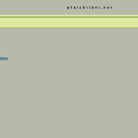
pfalzbilder.net
ilder