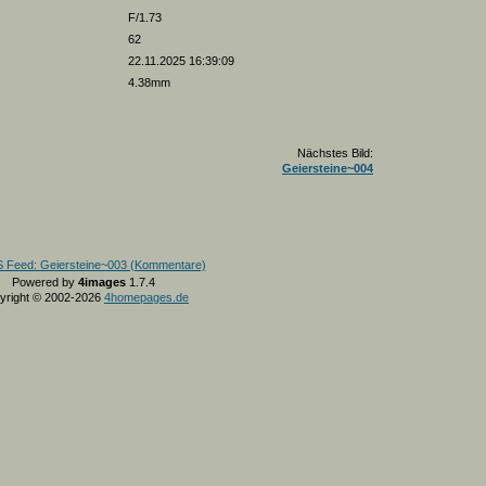
F/1.73
62
22.11.2025 16:39:09
4.38mm
Nächstes Bild:
Geiersteine~004
Powered by
4images
1.7.4
yright © 2002-2026
4homepages.de