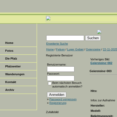
Home
Erweiterte Suche
Home
/
Felsen
/
Luger Gebiet
/
Geiersteine
/
22-11-202
Fotos
Registrierte Benutzer
Die Pfalz
Vorheriges Bild:
Geiersteine~002
Benutzername:
Pfalzwetter
Geiersteine~003
Passwort:
Wanderungen
Kontakt
Beim nächsten Besuch
automatisch anmelden?
Archiv
Hits:
»
Password vergessen
Infos zur Aufnahme
»
Registrierung
Hersteller:
Modell:
Zufallsbild
Belichtungszeit: