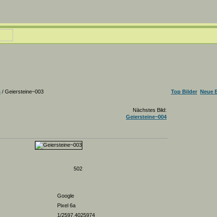
5
/ Geiersteine~003
Top Bilder
Neue B
Nächstes Bild:
Geiersteine~004
502
Google
Pixel 6a
1/2597.4025974