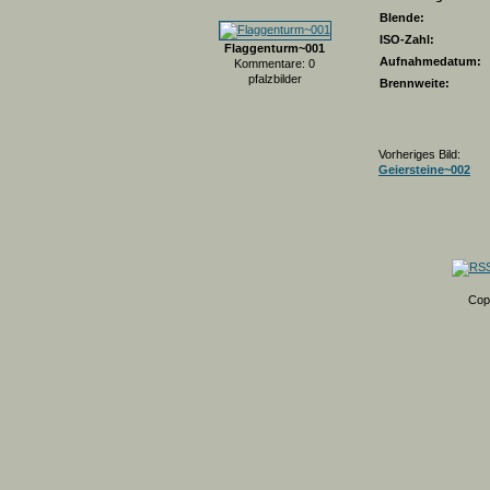
Blende:
ISO-Zahl:
Flaggenturm~001
Aufnahmedatum:
Kommentare: 0
pfalzbilder
Brennweite:
Vorheriges Bild:
Geiersteine~002
Cop