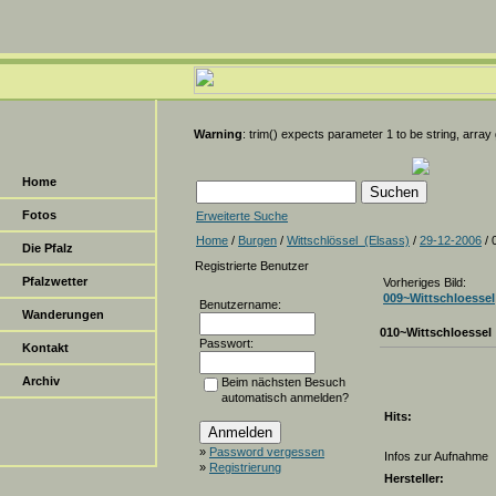
Warning
: trim() expects parameter 1 to be string, array
Home
Fotos
Erweiterte Suche
Home
/
Burgen
/
Wittschlössel_(Elsass)
/
29-12-2006
/ 
Die Pfalz
Registrierte Benutzer
Pfalzwetter
Vorheriges Bild:
009~Wittschloessel
Benutzername:
Wanderungen
010~Wittschloessel
Passwort:
Kontakt
Archiv
Beim nächsten Besuch
automatisch anmelden?
Hits:
»
Password vergessen
Infos zur Aufnahme
»
Registrierung
Hersteller: