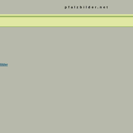
pfalzbilder.net
ilder