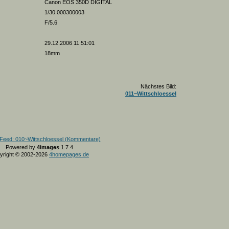
Canon EOS 350D DIGITAL
1/30.000300003
F/5.6
29.12.2006 11:51:01
18mm
Nächstes Bild:
011~Wittschloessel
Powered by
4images
1.7.4
yright © 2002-2026
4homepages.de