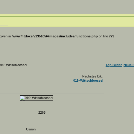
 given in
/www/htdocs/v135105/4images/includes/functions.php
on line
779
010~Wittschloessel
Top Bilder
Neue B
Nächstes Bild:
011~Wittschloessel
2265
Canon