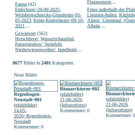
Flaggenturm
...
Fauna
(42)
Eidechsen~29-09-2025
,
Fotos außerhalb der Pfal
Weinbergschnecke-Gönnheim~01-
Ligurien-Italien
,
Kitzbühe
05-2023
,
Kröte-Rödersheim~09-10-
Alpen/_Glemmtal_(Öster
2021
...
Allgäu
...
Gewaesser
(562)
Herschberg/_Wasserschaupfad
,
Panzergraben/_Steinfeld
,
Niederwiesenweiher/_Iggelheim
...
8677
Bilder in
2401
Kategorien.
Neue Bilder
Bismarckturm~002
Bismarcktur
Regenbogen-
(
pfalzbilder
)
(
pfalzbilder
)
Neustadt~001
21-06-2026
21-06-2026
(
pfalzbilder
)
(Infrarotfotos)
(Infrarotfotos)
14-05-
Kommentare: 0
Kommentare: 
2026~Regenbogen-
Neustadt
Kommentare: 0