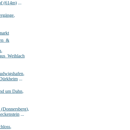
pf (614m)
...
ergänge
,
markt
ten_&
n
,
aus_Weihlach
Ludwigshafen
,
-Dürkheim
...
rund um Dahn
,
_(Donnersberg)
,
eckenstein
...
hloss
,