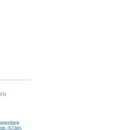
15)
onnersberg
lmit_(673m)
,