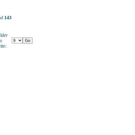
und
143
lder
o
ite: