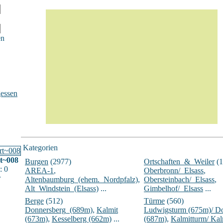
en
essen
Kategorien
t~008
Burgen
(2977)
Ortschaften_&_Weiler
(1
: 0
AREA-1
,
Oberbronn/_Elsass
,
r
Altenbaumburg_(ehem._Nordpfalz)
,
Obersteinbach/_Elsass
,
Alt_Windstein_(Elsass)
...
Gimbelhof/_Elsass
...
Berge
(512)
Türme
(560)
Donnersberg_(689m)
,
Kalmit
Ludwigsturm (675m)/ D
(673m)
,
Kesselberg (662m)
...
(687m)
,
Kalmitturm/ Ka