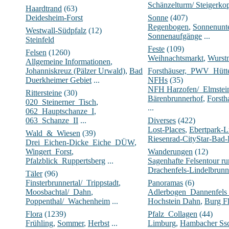
Schänzelturm/ Steigerko
Haardtrand
(63)
Deidesheim-Forst
Sonne
(407)
Regenbogen
,
Sonnenunt
Westwall-Südpfalz
(12)
Sonnenaufgänge
...
Steinfeld
Feste
(109)
Felsen
(1260)
Weihnachtsmarkt
,
Wurst
Allgemeine Informationen
,
Johanniskreuz (Pälzer Urwald)
,
Bad
Forsthäuser,_PWV_Hüt
Duerkheimer Gebiet
...
NFHs
(35)
NFH Harzofen/_Elmstei
Rittersteine
(30)
Bärenbrunnerhof
,
Forsth
020_Steinerner_Tisch
,
...
062_Hauptschanze_I
,
063_Schanze_II
...
Diverses
(422)
Lost-Places
,
Ebertpark-
Wald_&_Wiesen
(39)
Riesenrad-CityStar-Bad
Drei_Eichen-Dicke_Eiche_DÜW
,
Wingert_Forst
,
Wanderungen
(12)
Pfalzblick_Ruppertsberg
...
Sagenhafte Felsentour 
Drachenfels-Lindelbrunn
Täler
(96)
Finsterbrunnertal/_Trippstadt
,
Panoramas
(6)
Moosbachtal/_Dahn
,
Adlerbogen_Dannenfels
Poppenthal/_Wachenheim
...
Hochstein Dahn
,
Burg Fl
Flora
(1239)
Pfalz_Collagen
(44)
Frühling
,
Sommer
,
Herbst
...
Limburg
,
Hambacher Ssc