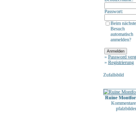
Passwort:
Beim nächst
Besuch
automatisch
anmelden?
»
Password verg
»
Registrierung
Zufallsbild
Ruine Montfor
Kommentare
pfalzbilde