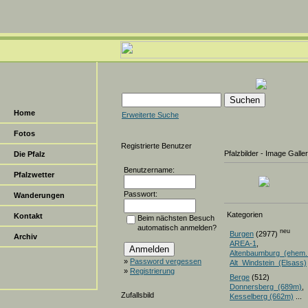
Home
Erweiterte Suche
Fotos
Registrierte Benutzer
Pfalzbilder - Image Galle
Die Pfalz
Benutzername:
Pfalzwetter
Passwort:
Wanderungen
Kategorien
Kontakt
Beim nächsten Besuch
automatisch anmelden?
neu
Burgen
(2977)
Archiv
AREA-1
,
Altenbaumburg_(ehem.
»
Password vergessen
Alt_Windstein_(Elsass)
»
Registrierung
Berge
(512)
Donnersberg_(689m)
Zufallsbild
Kesselberg (662m)
...