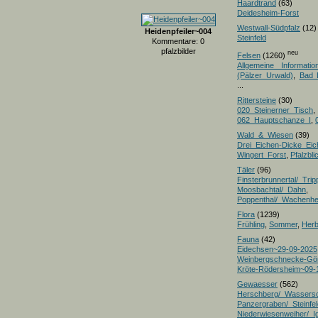
Haardtrand
(63)
Deidesheim-Forst
Westwall-Südpfalz
(12)
Heidenpfeiler~004
Steinfeld
Kommentare: 0
pfalzbilder
neu
Felsen
(1260)
Allgemeine Informatio
(Pälzer Urwald)
,
Bad 
...
Rittersteine
(30)
020_Steinerner_Tisch
,
062_Hauptschanze_I
,
Wald_&_Wiesen
(39)
Drei_Eichen-Dicke_E
Wingert_Forst
,
Pfalzbl
Täler
(96)
Finsterbrunnertal/_Trip
Moosbachtal/_Dahn
,
Poppenthal/_Wachenh
Flora
(1239)
Frühling
,
Sommer
,
Herb
Fauna
(42)
Eidechsen~29-09-2025
Weinbergschnecke-Gö
Kröte-Rödersheim~09-
Gewaesser
(562)
Herschberg/_Wassers
Panzergraben/_Steinfel
Niederwiesenweiher/_I