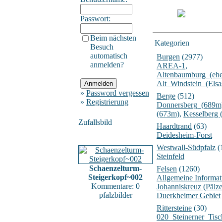
Passwort:
Beim nächsten
Kategorien
Besuch
automatisch
Burgen
(2977)
anmelden?
AREA-1
,
Altenbaumburg_(ehe
Alt_Windstein_(Elsa
»
Password vergessen
Berge
(512)
»
Registrierung
Donnersberg_(689m
(673m)
,
Kesselberg 
Zufallsbild
Haardtrand
(63)
Deidesheim-Forst
Westwall-Südpfalz
(
Steinfeld
Schaenzelturm-
Felsen
(1260)
Steigerkopf~002
Allgemeine Informat
Kommentare: 0
Johanniskreuz (Pälz
pfalzbilder
Duerkheimer Gebiet
Rittersteine
(30)
020_Steinerner_Tisc