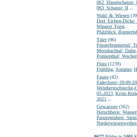
062_Hauptschanze_
063_Schanze_II
...
Wald_&_Wiesen
(39
Drei_Eichen-Dick
Wingert_Forst
,
Pfalzblick_Rupperts
Täler
(96)
Finsterbrunnertal/_Tr
Moosbachtal/_Dahn
,
Poppenthal/_Wache
Flora
(1239)
Frühling
,
Sommer
,
H
Fauna
(42)
Eidechsen~29-09-2
Weinbergschnecke-
05-2023
,
Kröte-Röd
2021
...
Gewaesser
(562)
Herschberg/_Wasser
Panzergraben/_Stein
Niederwiesenweiher
8677
Bilder in
2401
K