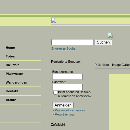
Home
Erweiterte Suche
Fotos
Registrierte Benutzer
Pfalzbilder - Image Galle
Die Pfalz
Benutzername:
Pfalzwetter
Passwort:
Wanderungen
Kontakt
Beim nächsten Besuch
automatisch anmelden?
Archiv
»
Password vergessen
»
Registrierung
Zufallsbild