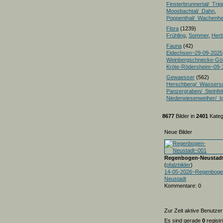
Finsterbrunnertal/_Trip
Moosbachtal/_Dahn
,
Poppenthal/_Wachenh
Flora
(1239)
Frühling
,
Sommer
,
Herb
Fauna
(42)
Eidechsen~29-09-2025
Weinbergschnecke-Gö
Kröte-Rödersheim~09-
Gewaesser
(562)
Herschberg/_Wassers
Panzergraben/_Steinfel
Niederwiesenweiher/_I
8677
Bilder in
2401
Kateg
Neue Bilder
Regenbogen-Neustad
(
pfalzbilder
)
14-05-2026~Regenboge
Neustadt
Kommentare: 0
Zur Zeit aktive Benutzer
Es sind gerade
0
registr