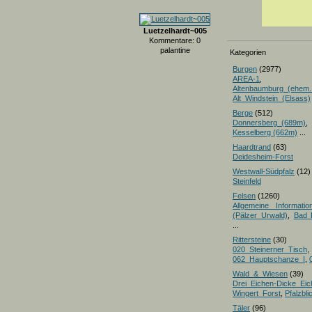
Luetzelhardt~005
Kommentare: 0
palantine
Kategorien
Burgen
(2977)
AREA-1
,
Altenbaumburg_(ehem.
Alt_Windstein_(Elsass)
Berge
(512)
Donnersberg_(689m)
Kesselberg (662m)
...
Haardtrand
(63)
Deidesheim-Forst
Westwall-Südpfalz
(12)
Steinfeld
Felsen
(1260)
Allgemeine Informatio
(Pälzer Urwald)
,
Bad 
...
Rittersteine
(30)
020_Steinerner_Tisch
,
062_Hauptschanze_I
,
Wald_&_Wiesen
(39)
Drei_Eichen-Dicke_E
Wingert_Forst
,
Pfalzbl
Täler
(96)