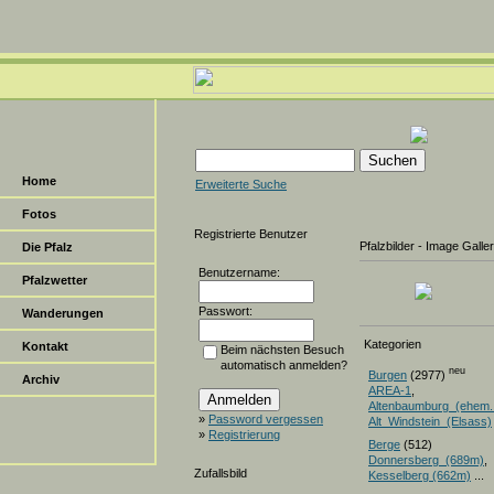
Home
Erweiterte Suche
Fotos
Registrierte Benutzer
Pfalzbilder - Image Galle
Die Pfalz
Benutzername:
Pfalzwetter
Passwort:
Wanderungen
Kategorien
Kontakt
Beim nächsten Besuch
automatisch anmelden?
neu
Burgen
(2977)
Archiv
AREA-1
,
Altenbaumburg_(ehem.
»
Password vergessen
Alt_Windstein_(Elsass)
»
Registrierung
Berge
(512)
Donnersberg_(689m)
Zufallsbild
Kesselberg (662m)
...