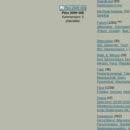
Haardtrand
(63)
Deidesheim-Forst
Westwall-Südpfalz
(12)
Pilze 2009~005
Steinfeld
Kommentare: 0
pfalzbilder
neu
Felsen
(1260)
Allgemeine Informatio
(Pälzer Urwald)
,
Bad 
...
Rittersteine
(30)
020_Steinerner_Tisch
,
062_Hauptschanze_I
,
Wald_&_Wiesen
(39)
Drei_Eichen-Dicke_E
Wingert_Forst
,
Pfalzbl
Täler
(96)
Finsterbrunnertal/_Trip
Moosbachtal/_Dahn
,
Poppenthal/_Wachenh
Flora
(1239)
Frühling
,
Sommer
,
Herb
Fauna
(42)
Eidechsen~29-09-2025
Weinbergschnecke-Gö
Kröte-Rödersheim~09-
Gewaesser
(562)
Herschberg/_Wassers
Panzergraben/_Steinfel
Niederwiesenweiher/_I