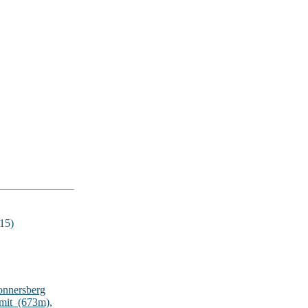
15)
onnersberg
lmit_(673m)
,