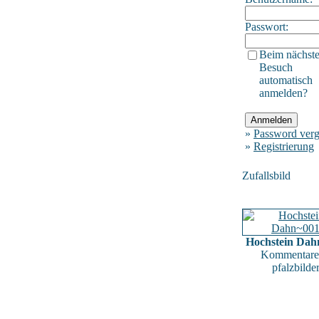
Passwort:
Beim nächst
Besuch
automatisch
anmelden?
»
Password verg
»
Registrierung
Zufallsbild
Hochstein Dah
Kommentare
pfalzbilde