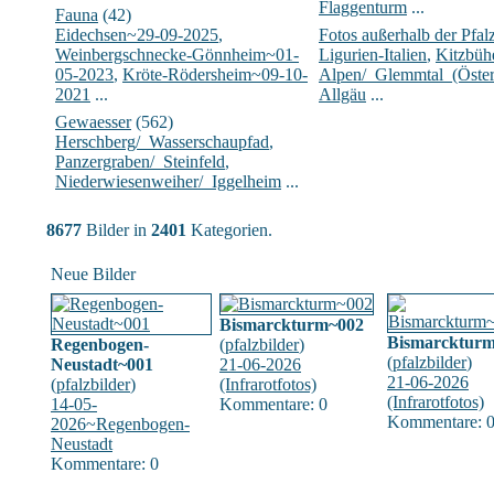
Flaggenturm
...
Fauna
(42)
Eidechsen~29-09-2025
,
Fotos außerhalb der Pfal
Weinbergschnecke-Gönnheim~01-
Ligurien-Italien
,
Kitzbühe
05-2023
,
Kröte-Rödersheim~09-10-
Alpen/_Glemmtal_(Öster
2021
...
Allgäu
...
Gewaesser
(562)
Herschberg/_Wasserschaupfad
,
Panzergraben/_Steinfeld
,
Niederwiesenweiher/_Iggelheim
...
8677
Bilder in
2401
Kategorien.
Neue Bilder
Bismarckturm~002
Bismarcktur
Regenbogen-
(
pfalzbilder
)
(
pfalzbilder
)
Neustadt~001
21-06-2026
21-06-2026
(
pfalzbilder
)
(Infrarotfotos)
(Infrarotfotos)
14-05-
Kommentare: 0
Kommentare: 
2026~Regenbogen-
Neustadt
Kommentare: 0