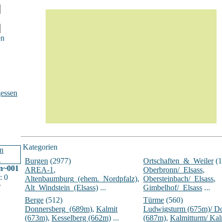
en
essen
Kategorien
Burgen
(2977)
Ortschaften_&_Weiler
(1
n~001
AREA-1
,
Oberbronn/_Elsass
,
: 0
Altenbaumburg_(ehem._Nordpfalz)
,
Obersteinbach/_Elsass
,
r
Alt_Windstein_(Elsass)
...
Gimbelhof/_Elsass
...
Berge
(512)
Türme
(560)
Donnersberg_(689m)
,
Kalmit
Ludwigsturm (675m)/ D
(673m)
,
Kesselberg (662m)
...
(687m)
,
Kalmitturm/ Ka