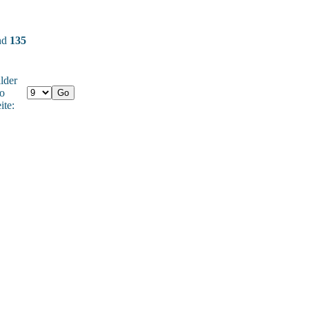
und
135
lder
o
ite: