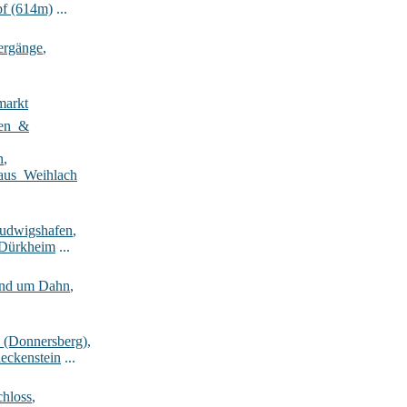
pf (614m)
...
ergänge
,
markt
ten_&
n
,
aus_Weihlach
Ludwigshafen
,
-Dürkheim
...
rund um Dahn
,
_(Donnersberg)
,
eckenstein
...
hloss
,