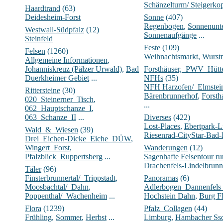
Schänzelturm/ Steigerko
Haardtrand
(63)
Deidesheim-Forst
Sonne
(407)
Regenbogen
,
Sonnenunt
Westwall-Südpfalz
(12)
Sonnenaufgänge
...
Steinfeld
Feste
(109)
Felsen
(1260)
Weihnachtsmarkt
,
Wurst
Allgemeine Informationen
,
Johanniskreuz (Pälzer Urwald)
,
Bad
Forsthäuser,_PWV_Hüt
Duerkheimer Gebiet
...
NFHs
(35)
NFH Harzofen/_Elmstei
Rittersteine
(30)
Bärenbrunnerhof
,
Forsth
020_Steinerner_Tisch
,
...
062_Hauptschanze_I
,
063_Schanze_II
...
Diverses
(422)
Lost-Places
,
Ebertpark-
Wald_&_Wiesen
(39)
Riesenrad-CityStar-Bad
Drei_Eichen-Dicke_Eiche_DÜW
,
Wingert_Forst
,
Wanderungen
(12)
Pfalzblick_Ruppertsberg
...
Sagenhafte Felsentour 
Drachenfels-Lindelbrunn
Täler
(96)
Finsterbrunnertal/_Trippstadt
,
Panoramas
(6)
Moosbachtal/_Dahn
,
Adlerbogen_Dannenfels
Poppenthal/_Wachenheim
...
Hochstein Dahn
,
Burg Fl
Flora
(1239)
Pfalz_Collagen
(44)
Frühling
,
Sommer
,
Herbst
...
Limburg
,
Hambacher Ssc