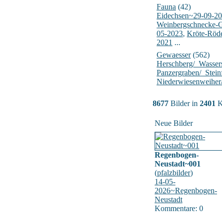
Fauna
(42)
Eidechsen~29-09-2
Weinbergschnecke-
05-2023
,
Kröte-Röd
2021
...
Gewaesser
(562)
Herschberg/_Wasser
Panzergraben/_Stein
Niederwiesenweiher
8677
Bilder in
2401
K
Neue Bilder
Regenbogen-
Neustadt~001
(
pfalzbilder
)
14-05-
2026~Regenbogen-
Neustadt
Kommentare: 0