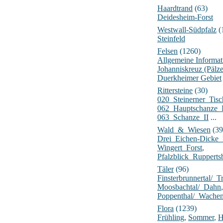
Haardtrand
(63)
Deidesheim-Forst
Westwall-Südpfalz
(
Steinfeld
Felsen
(1260)
Allgemeine Informat
Johanniskreuz (Pälz
Duerkheimer Gebiet
Rittersteine
(30)
020_Steinerner_Tisc
062_Hauptschanze_
063_Schanze_II
...
Wald_&_Wiesen
(39
Drei_Eichen-Dick
Wingert_Forst
,
Pfalzblick_Rupperts
Täler
(96)
Finsterbrunnertal/_Tr
Moosbachtal/_Dahn
,
Poppenthal/_Wache
Flora
(1239)
Frühling
,
Sommer
,
H