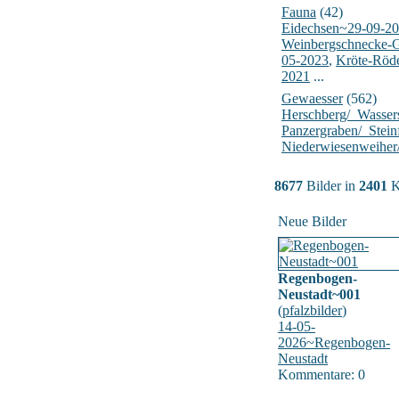
Fauna
(42)
Eidechsen~29-09-2
Weinbergschnecke-
05-2023
,
Kröte-Röd
2021
...
Gewaesser
(562)
Herschberg/_Wasser
Panzergraben/_Stein
Niederwiesenweiher
8677
Bilder in
2401
K
Neue Bilder
Regenbogen-
Neustadt~001
(
pfalzbilder
)
14-05-
2026~Regenbogen-
Neustadt
Kommentare: 0