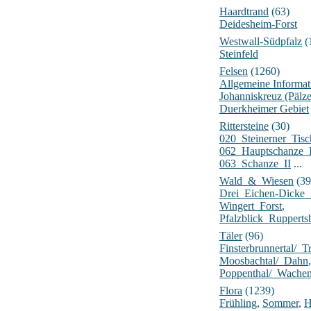
Haardtrand
(63)
Deidesheim-Forst
Westwall-Südpfalz
(
Steinfeld
Felsen
(1260)
Allgemeine Informat
Johanniskreuz (Pälz
Duerkheimer Gebiet
Rittersteine
(30)
020_Steinerner_Tisc
062_Hauptschanze_
063_Schanze_II
...
Wald_&_Wiesen
(39
Drei_Eichen-Dick
Wingert_Forst
,
Pfalzblick_Rupperts
Täler
(96)
Finsterbrunnertal/_Tr
Moosbachtal/_Dahn
,
Poppenthal/_Wache
Flora
(1239)
Frühling
,
Sommer
,
H