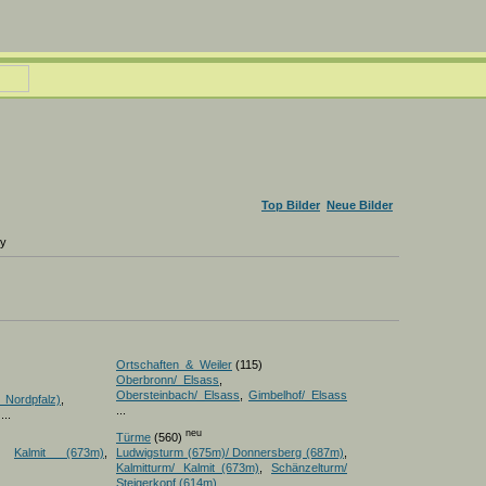
Top Bilder
Neue Bilder
ry
Ortschaften_&_Weiler
(115)
Oberbronn/_Elsass
,
Obersteinbach/_Elsass
,
Gimbelhof/_Elsass
_Nordpfalz)
,
...
...
neu
Türme
(560)
,
Kalmit (673m)
,
Ludwigsturm (675m)/ Donnersberg (687m)
,
Kalmitturm/ Kalmit_(673m)
,
Schänzelturm/
Steigerkopf (614m)
...