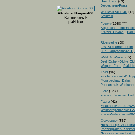
Haardtrand
(63)
Deidesheim-Forst
Westwall-Südpfalz
(12)
Altdahner Burgen~003
Steinfeld
Kommentare: 0
pfalzbilder
neu
Felsen
(1260)
Allgemeine Informatio
(Pälzer Urwald)
,
Bad 
...
Rittersteine
(30)
020_Steinerner_Tisch
,
062_Hauptschanze_I
,
Wald_&_Wiesen
(39)
Drei_Eichen-Dicke_E
Wingert_Forst
,
Pfalzbl
Täler
(96)
Finsterbrunnertal/_Trip
Moosbachtal/_Dahn
,
Poppenthal/_Wachenh
Flora
(1239)
Frühling
,
Sommer
,
Herb
Fauna
(42)
Eidechsen~29-09-2025
Weinbergschnecke-Gö
Kröte-Rödersheim~09-
Gewaesser
(562)
Herschberg/_Wassers
Panzergraben/_Steinfel
Niederwiesenweiher/_I