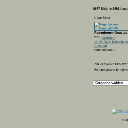
8677
Bilder in
2401
Kateg
Neue Bilder
Regenbogen-Neustad
neu
(
pfalzbilder
)
14-05-2026~Regenboge
Neustadt
Kommentare: 0
Zur Zeit aktive Benutzer
Es sind gerade
0
registr
Cop