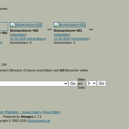
orien.
neu
neu
Bismarckturm~002
Bismarckturm~001
t~001
(
pfalzbilder
)
(
pfalzbilder
)
21-06-2026 (Infrarotfotos)
21-06-2026 (Infrarotfotos)
n-
Kommentare: 0
Kommentare: 0
: 164
ierte(r) Benutzer (0 davon unsichtbar) und
164
Besucher online.
Bilder
pro
Seite:
Powered by
4images
1.7.4
yright © 2002-2026
4homepages.de