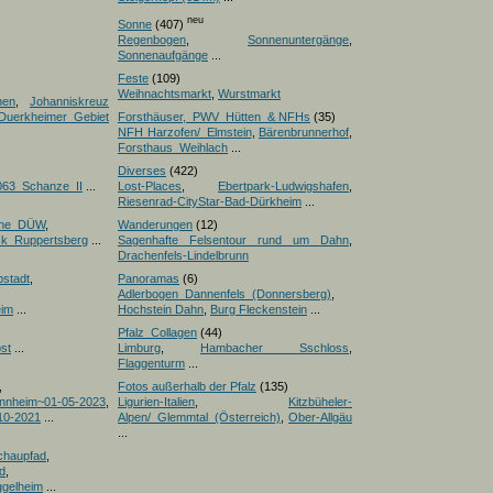
neu
Sonne
(407)
Regenbogen
,
Sonnenuntergänge
,
Sonnenaufgänge
...
Feste
(109)
Weihnachtsmarkt
,
Wurstmarkt
nen
,
Johanniskreuz
Duerkheimer Gebiet
Forsthäuser,_PWV_Hütten_& NFHs
(35)
NFH Harzofen/_Elmstein
,
Bärenbrunnerhof
,
Forsthaus_Weihlach
...
Diverses
(422)
063_Schanze_II
...
Lost-Places
,
Ebertpark-Ludwigshafen
,
Riesenrad-CityStar-Bad-Dürkheim
...
iche_DÜW
,
Wanderungen
(12)
ick_Ruppertsberg
...
Sagenhafte Felsentour rund um Dahn
,
Drachenfels-Lindelbrunn
pstadt
,
Panoramas
(6)
Adlerbogen_Dannenfels_(Donnersberg)
,
eim
...
Hochstein Dahn
,
Burg Fleckenstein
...
Pfalz_Collagen
(44)
st
...
Limburg
,
Hambacher Sschloss
,
Flaggenturm
...
,
Fotos außerhalb der Pfalz
(135)
nnheim~01-05-2023
,
Ligurien-Italien
,
Kitzbüheler-
10-2021
...
Alpen/_Glemmtal_(Österreich)
,
Ober-Allgäu
...
chaupfad
,
d
,
ggelheim
...