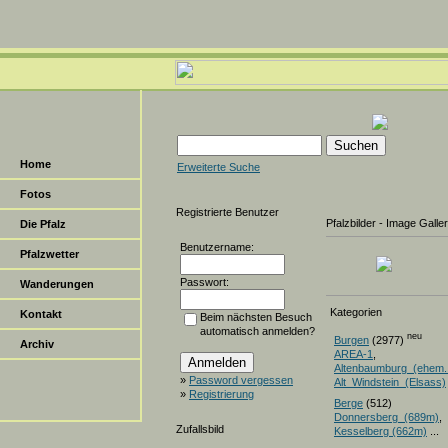
Home
Erweiterte Suche
Fotos
Registrierte Benutzer
Pfalzbilder - Image Galle
Die Pfalz
Benutzername:
Pfalzwetter
Passwort:
Wanderungen
Kategorien
Kontakt
Beim nächsten Besuch
automatisch anmelden?
neu
Burgen
(2977)
Archiv
AREA-1
,
Altenbaumburg_(ehem.
»
Password vergessen
Alt_Windstein_(Elsass)
»
Registrierung
Berge
(512)
Donnersberg_(689m)
Zufallsbild
Kesselberg (662m)
...